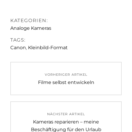
KATEGORIEN:
Analoge Kameras
TAGS:
Canon
,
Kleinbild-Format
Beitragsnavigation
VORHERIGER ARTIKEL
Previous
Filme selbst entwickeln
post:
NÄCHSTER ARTIKEL
Next
Kameras reparieren – meine
post:
Beschäftigung für den Urlaub