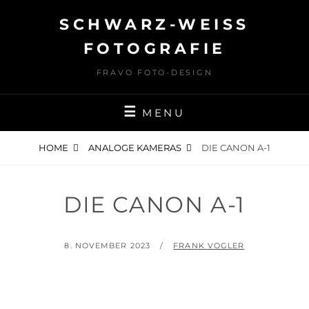
Skip
SCHWARZ-WEISS F
to
content
OTOGRAFIE
FRAVO FOTO-DESIGN
MENU
HOME
ANALOGE KAMERAS
DIE CANON A-1
DIE CANON A-1
POSTED
BY
8. NOVEMBER 2023
FRANK VOGLER
ON