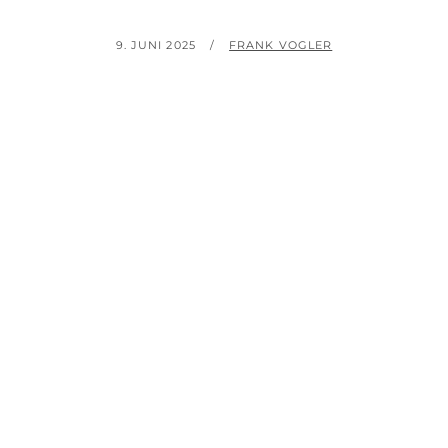
POSTED
BY
9. JUNI 2025
FRANK VOGLER
ON