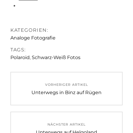
KATEGORIEN:
Analoge Fotografie
TAGS:
Polaroid
,
Schwarz-Weiß Fotos
Beitragsnavigation
VORHERIGER ARTIKEL
Previous
Unterwegs in Binz auf Rügen
post:
NÄCHSTER ARTIKEL
Next
Unterwegs auf Helgoland