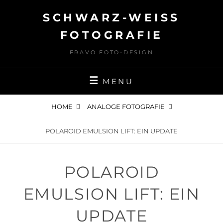
Skip
SCHWARZ-WEISS F
to
content
OTOGRAFIE
FRAVO FOTO-DESIGN
MENU
HOME
ANALOGE FOTOGRAFIE
POLAROID EMULSION LIFT: EIN UPDATE
POLAROID
EMULSION LIFT: EIN
UPDATE