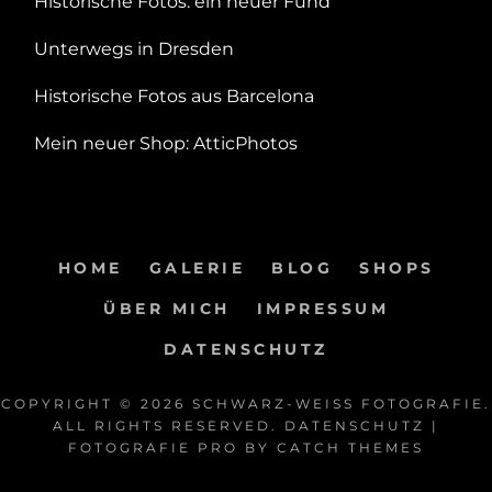
Historische Fotos: ein neuer Fund
CATEGORIES
TAGS
POSTED
ANALOGE
SCHWARZ-
18.
Unterwegs in Dresden
ON
FOTOGRAFIE
WEISS F
JUNI
OTOS
2026
CATEGORIES
TAGS
POSTED
ANALOGE
SCHWARZ-
17.
Historische Fotos aus Barcelona
ON
FOTOGRAFIE
WEISS F
JUNI
OTOS
2026
CATEGORIES
TAGS
POSTED
ANALOGE
SCHWARZ-
20.
Mein neuer Shop: AtticPhotos
ON
FOTOGRAFIE
WEISS F
MAI
OTOS
2026
CATEGORIES
TAGS
POSTED
ONLINE-
SCHWARZ-
20.
ON
SHOPS
WEISS F
MÄRZ
OTOS
2026
HOME
GALERIE
BLOG
SHOPS
ÜBER MICH
IMPRESSUM
DATENSCHUTZ
COPYRIGHT © 2026
SCHWARZ-WEISS FOTOGRAFIE
.
ALL RIGHTS RESERVED.
DATENSCHUTZ
|
FOTOGRAFIE PRO BY
CATCH THEMES