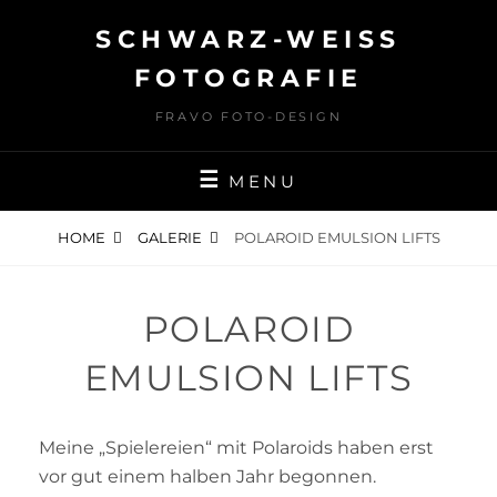
Skip
SCHWARZ-WEISS F
to
content
OTOGRAFIE
FRAVO FOTO-DESIGN
MENU
HOME
GALERIE
POLAROID EMULSION LIFTS
POLAROID
EMULSION LIFTS
Meine „Spielereien“ mit Polaroids haben erst
vor gut einem halben Jahr begonnen.