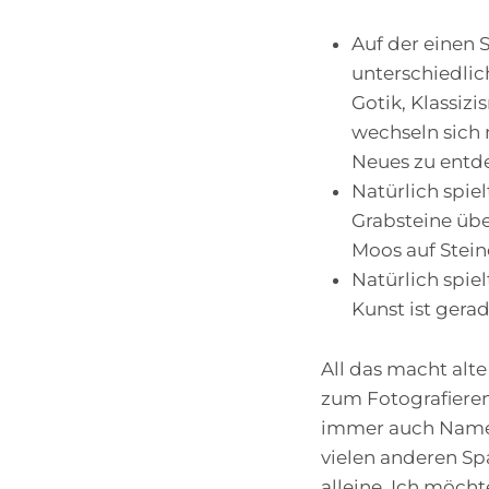
Auf der einen S
unterschiedlic
Gotik, Klassiz
wechseln sich 
Neues zu entd
Natürlich spie
Grabsteine übe
Moos auf Stein
Natürlich spie
Kunst ist gera
All das macht alt
zum Fotografieren
immer auch Namen
vielen anderen Sp
alleine. Ich möcht