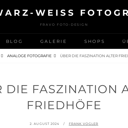
ARZ-WEISS FOTOGR
FRAVO FOTO-DESIGN
BLOG
GALERIE
SHOPS
Ü
ANALOGE FOTOGRAFIE
ÜBER DIE FASZINATION ALTER FRI
 DIE FASZINATION 
FRIEDHÖFE
POSTED
BY
2. AUGUST 2024
FRANK VOGLER