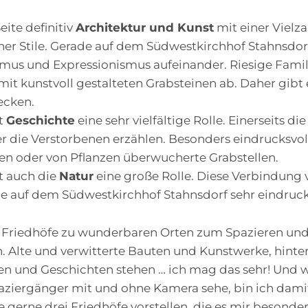
eite definitiv
Architektur und Kunst
mit einer Vielza
her Stile. Gerade auf dem Südwestkirchhof Stahnsdorf
ismus und Expressionismus aufeinander. Riesige Fami
mit kunstvoll gestalteten Grabsteinen ab. Daher gib
ecken.
lt
Geschichte
eine sehr vielfältige Rolle. Einerseits di
r die Verstorbenen erzählen. Besonders eindrucksvol
en oder von Pflanzen überwucherte Grabstellen.
lt auch die
Natur
eine große Rolle. Diese Verbindung
de auf dem Südwestkirchhof Stahnsdorf sehr eindruck
e Friedhöfe zu wunderbaren Orten zum Spazieren und
. Alte und verwitterte Bauten und Kunstwerke, hinte
 und Geschichten stehen … ich mag das sehr! Und w
aziergänger mit und ohne Kamera sehe, bin ich dami
e gerne drei Friedhöfe vorstellen, die es mir besond