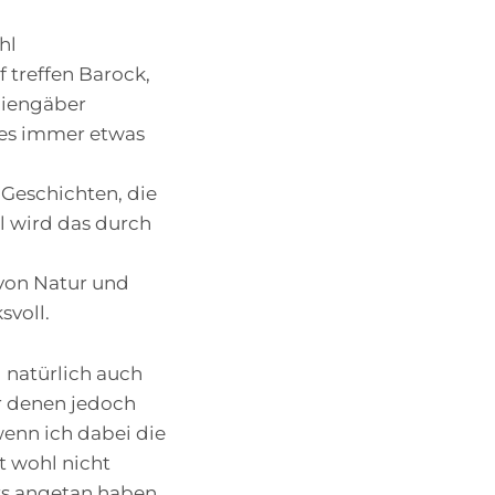
hl
 treffen Barock,
liengäber
t es immer etwas
e Geschichten, die
l wird das durch
 von Natur und
svoll.
 natürlich auch
r denen jedoch
enn ich dabei die
t wohl nicht
ers angetan haben.