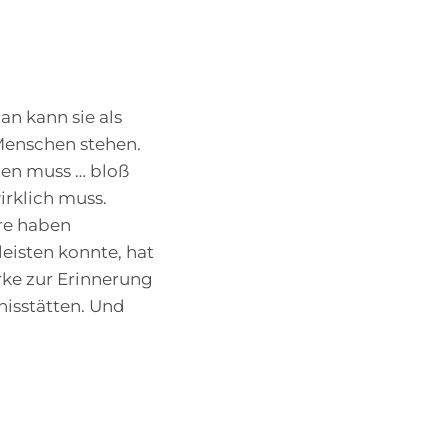
n kann sie als
 Menschen stehen.
men muss … bloß
irklich muss.
ure haben
leisten konnte, hat
rke zur Erinnerung
nisstätten. Und